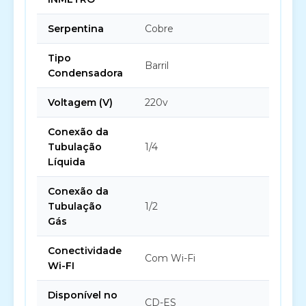
Serpentina
Cobre
Tipo
Barril
Condensadora
Voltagem (V)
220v
Conexão da
Tubulação
1/4
Líquida
Conexão da
Tubulação
1/2
Gás
Conectividade
Com Wi-Fi
Wi-FI
Disponível no
CD-ES