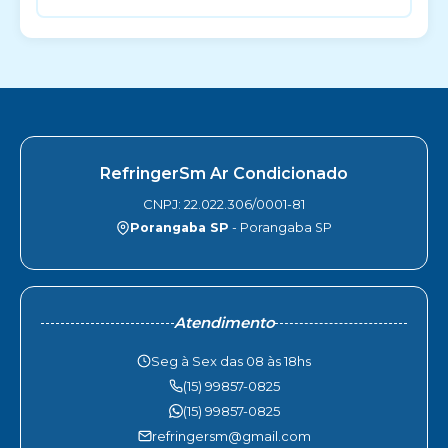
RefringerSm Ar Condicionado
CNPJ: 22.022.306/0001-81
Porangaba SP
- Porangaba SP
Atendimento
Seg à Sex das 08 às 18hs
(15) 99857-0825
(15) 99857-0825
refringersm@gmail.com