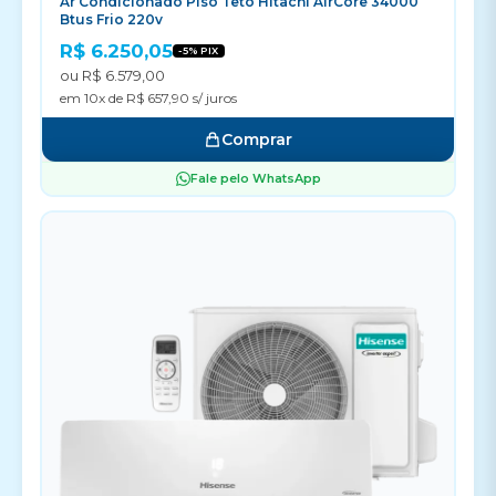
Ar Condicionado Piso Teto Hitachi AirCore 34000
Btus Frio 220v
R$ 6.250,05
-5% PIX
ou R$ 6.579,00
em 10x de R$ 657,90 s/ juros
Comprar
Fale pelo WhatsApp