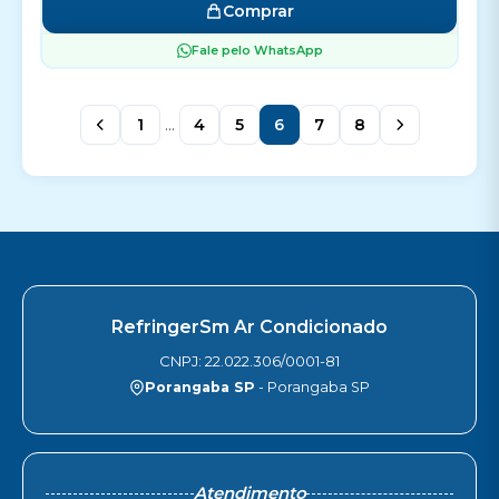
Comprar
Fale pelo WhatsApp
1
...
4
5
6
7
8
RefringerSm Ar Condicionado
CNPJ: 22.022.306/0001-81
Porangaba SP
- Porangaba SP
Atendimento